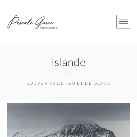
S
k
i
p
t
o
Islande
c
o
n
SOUVENIRS DE FEU ET DE GLACE
t
e
n
t